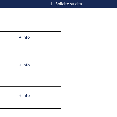
Solicite su cita
+ info
+ info
+ info